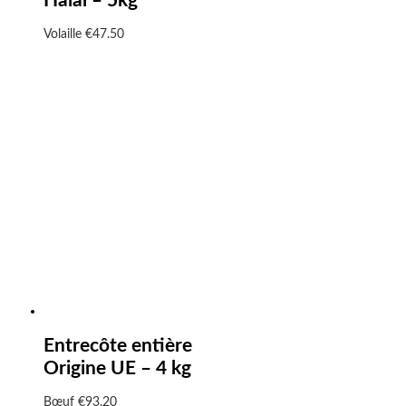
Halal – 5kg
Volaille
€
47.50
Entrecôte entière
Origine UE – 4 kg
Bœuf
€
93.20